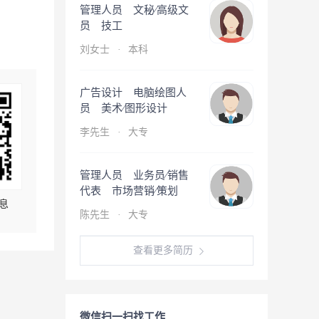
管理人员 文秘∕高级文
员 技工
刘女士
·
本科
广告设计 电脑绘图人
员 美术∕图形设计
李先生
·
大专
管理人员 业务员∕销售
代表 市场营销∕策划
息
陈先生
·
大专
查看更多简历
微信扫一扫找工作