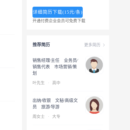
详细简历下载(15元/条)
开通付费企业会员可免费下载
推荐简历
更多简历
销售经理∕主任 业务员∕
销售代表 市场营销∕策
划
叶先生
·
高中
出纳∕收银 文秘∕高级文
员 旅游∕导游
周女士
·
大专